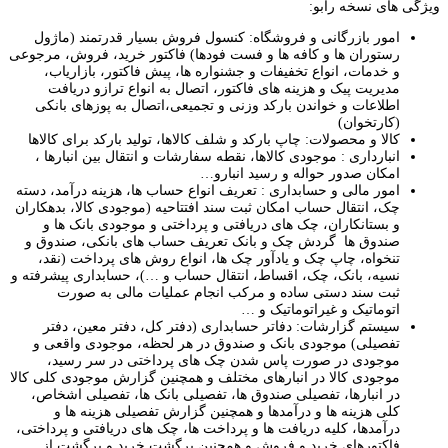
ویژگی های نسخه رابو:
امور بازرگانی و فروشگاه: کنسول فروش بسیار قدرتمند (ماژول
رستوران ها و کافه ها و فست فودها) فاکتور خرید، فروش، مرجوعی
و خدمات، انواع تخفیفات و جشنواره ها، پیش فاکتور، بازاریاب،
مدیریت پیک و هزینه های فاکتور، اتصال به انواع ترازو دریافت
اطلاعات و خواندن بارکد وزنی و تجمیعی،اتصال به پوزهای بانکی
(کارتخوان)
کالا و محصولات: چاپ بارکد و شلف کالاها، تولید بارکد برای کالاها
انبارداری : موجودی کالاها، نقطه سفارشات و انتقال بین انبارها ،
امکان صدور حواله و رسید انبارو…
امور مالی و حسابداری : تعریف انواع حساب ها، هزینه درآمد، دسته
چک، انتقال حساب امکان ثبت سند افتتاحیه (موجودی کالا، بدهکاران
و بستانکاران، چک های دریافتی و پرداختی و موجودی بانک ها و
صندوق ها گردش چک و بانک تعریف حساب های بانکی، صندوق و
تنخواه، چاپ چک و یادآور چک ها، انواع روش های پرداخت (نقد،
نسیه، بانک، چک، اقساط، انتقال حساب و …)، حسابداری پیشرفته و
ثبت سند دستی ساده و مرکب انجام عملیات مالی به صورت
اتوماتیک و غیراتوماتیک و …
سیستم گزارشات: دفاتر حسابداری (دفتر کل، دفتر معین، دفتر
تفصیلی) موجودی بانک و صندوق در هر لحظه، موجودی واقعی و
موجودی در صورت پاس شدن چک های پرداختی در سر رسید،
موجودی کالا در انبارهای مختلف و همچنین گزارش موجودی کلی کالا
در انبارها، تفصیلی صندوق ها، تفصیلی بانک ها، تفصیلی اشخاص،
کلی هزینه ها و درآمدها و همچنین گزارش تفصیلی هزینه ها و
درآمدها، کلیه دریافت ها و پرداخت ها، چک های دریافتی و پرداختی،
فاکتورهای خرید و فروش و همچنین برگشت خرید و برگشت از