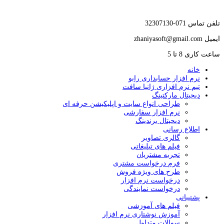
تلفن تماس
071-32307130
ایمیل
zhaniyasoft@gmail.com
ساعت کاری
8 تا 5
خانه
نرم افزار حسابداری رابو
تیم نرم افزاری ژانیا سافت
دیجیتال مارکتینگ
طراحی انواع سایت و اپلیکیشن حرفه ای
نرم افزار سفارشی
دیجیتال برندینگ
اطلاع رسانی
گالری تصاویر
فیلم های تبلیغاتی
تجربه مشتریان
فرم درخواست مشتری
طرح های ویژه فروش
درخواست نرم افزار
درخواست نمایندگی
پشتیبانی
فیلم های آموزشی
آموزش نوشتاری نرم افزار
سوالات متداول