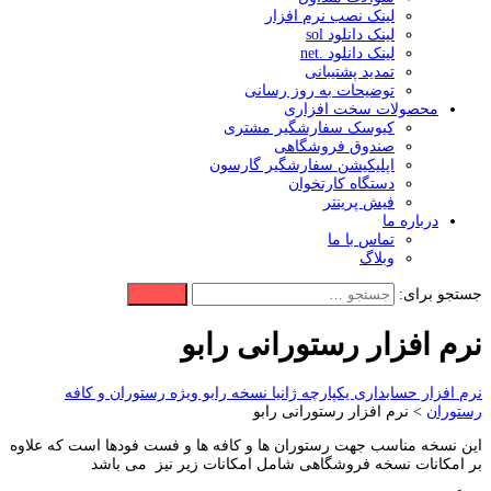
لینک نصب نرم افزار
لینک دانلود sol
لینک دانلود .net
تمدید پشتیبانی
توضیحات به روز رسانی
محصولات سخت افزاری
کیوسک سفارشگیر مشتری
صندوق فروشگاهی
اپلیکیشن سفارشگیر گارسون
دستگاه کارتخوان
فیش پرینتر
درباره ما
تماس با ما
وبلاگ
جستجو برای:
نرم افزار رستورانی رابو
نرم افزار حسابداری یکپارچه ژانیا نسخه رابو ویژه رستوران و کافه
رستوران
>
نرم افزار رستورانی رابو
این نسخه مناسب جهت رستوران ها و کافه ها و فست فودها است که علاوه
بر امکانات نسخه فروشگاهی شامل امکانات زیر نیز می باشد