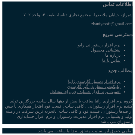
اطلاعات تماس
شیراز، خیابان ملاصدرا، مجتمع تجاری دناسا، طبقه ۴، واحد ۷۰۲
zhaniyasoft@gmail.com
دسترسی سریع
نرم افزار رستورانی رابو
پشتیبانی محصول
درباره ما
تماس با ما
مطالب جدید
نرم افزار دستیار گارسون ژانیا
اپلیکیشن سفارش گیر گارسون
اهمیت نرم افزار حسابداری برای مشاغل
گروه نرم افزاری ژانیا سافت با بیش از دهها سال سابقه بزرگترین تولید
کننده نرم افزار رستورانی , کافی شاپ , فست فود افتخار همکاری با بیش
از صدها رستوران، فست فود و کافی شاپ باتجربه ترین شرکت در زمینه
تولید و پشتیبانی نرم افزار مدیریت رستوران و نرم افزار حسابداری
رستوران می باشد.
تمامی حقوق این سایت متعلق به ژانیا سافت می باشد.