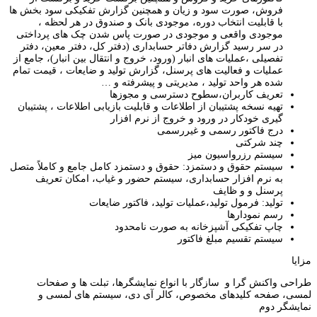
فروش، صورت سود و زیان و همچنین گزارش تفکیکی سود بخش ها
با قابلیت انتخاب دوره، موجودی بانک و صندوق در هر لحظه ،
موجودی واقعی و موجودی در صورت پاس شدن چک های پرداختی
در سر رسید گزارش دفاتر حسابداری (دفتر کل، دفتر معین، دفتر
تفصیلی ،عملیات های انبار (ورود، خروج و انتقال بین انبار)، جامع از
عملیات و فعالیت های پرسنل، گزارش تولید و ضایعات ، قیمت تمام
شده هر واحد تولید ، مدیریتی و پیشرفته و …
تعریف کاربران،سطوح دسترسی و مجوزها
تهیه نسخه پشتیبان از اطلاعات و قابلیت بازیابی اطلاعات ، پشتیبان
گیری خودکار در ورود و خروج از نرم افزار
درج فاکتور رسمی و غیررسمی
چند شرکتی
سیستم رزرواسیون میز
سیستم حقوق و دستمزد: حقوق و دستمزد کامل جامع و کاملاً متصل
به نرم افزار حسابداری، سیستم حضور و غیاب، امکان تعریف
پرسنل و و ظایف
تولید: فرمول تولید،عملیات تولید، فاکتور ضایعات
رسم نمودارها
چاپ تفکیکی آشپزخانه به صورت نامحدود
سیستم تقسیم مبلغ فاکتور
مزایا
طراحی واکنش گرا و سازگار با انواع نمایشگرها، تبلت ها و صفحات
لمسی، صفحه کلیدهای مخصوص، کالر آی دی، سیستم های لمسی و
نمایشگر دوم